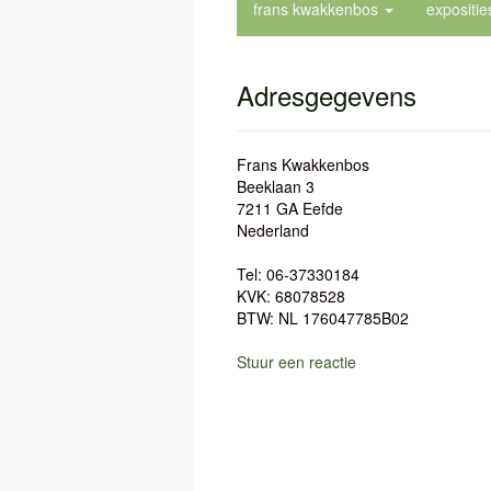
frans kwakkenbos
expositi
Adresgegevens
Frans Kwakkenbos
Beeklaan 3
7211 GA Eefde
Nederland
Tel: 06-37330184
KVK: 68078528
BTW: NL 176047785B02
Stuur een reactie