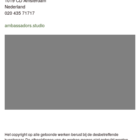
1019 CD Amsterdam
Nederland
020 435 71717
ambassadors.studio
Het copyright op alle getoonde werken berust bij de desbetreffende
kunstenaar. De afbeeldingen van de werken mogen niet gebruikt worden