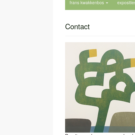
frans kwakkenbos
expositi
Contact